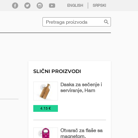
facebook
twitter
instagram
youtube
ENGLISH
SRPSKI
Pretraga
SLIČNI PROIZVODI
Daska za sečenje i
serviranje, Ham
Alati
Noževi
€
4.15 €
i
sečiva
Otvarač za flaše sa
magnetom,