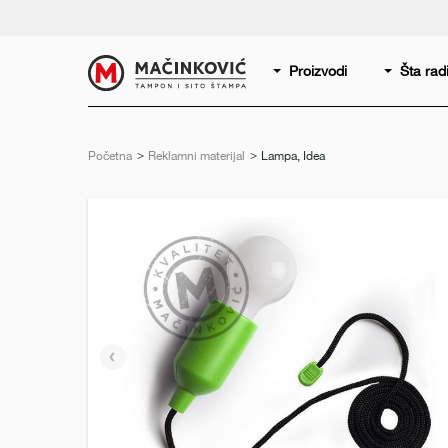
Serbian
Print
Proizvodi
Šta ra
Početna
Reklamni materijal
Trenutno:
Lampa, Idea
Prethodni
slajd