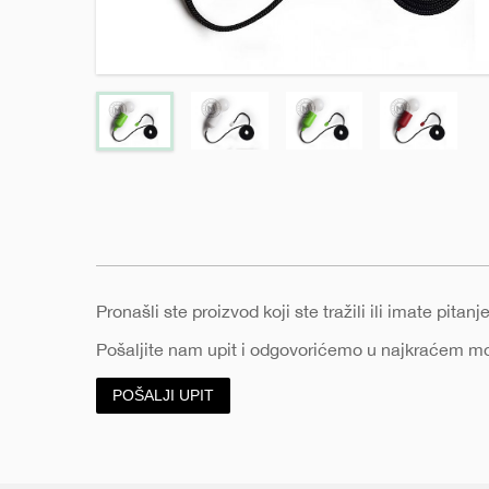
e
Pronašli ste proizvod koji ste tražili ili imate pita
Pošaljite nam upit i odgovorićemo u najkraćem 
POŠALJI UPIT