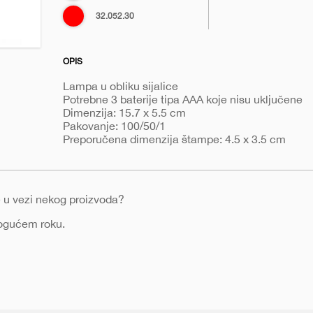
zelena
Crvena
32.052.30
OPIS
Lampa u obliku sijalice
Potrebne 3 baterije tipa AAA koje nisu uključene
Dimenzija: 15.7 x 5.5 cm
Pakovanje: 100/50/1
Preporučena dimenzija štampe: 4.5 x 3.5 cm
nje u vezi nekog proizvoda?
mogućem roku.