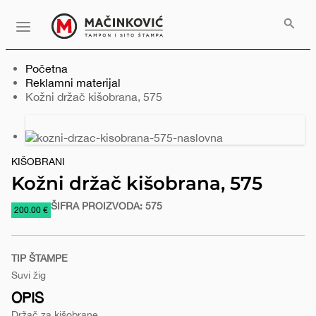
Serbian
Print
Menu
Početna
Reklamni materijal
Trenutno:
Kožni držač kišobrana, 575
Prethodni
Sledeći
slajd
slajd
KIŠOBRANI
Kožni držač kišobrana, 575
ŠIFRA PROIZVODA:
575
https://www.macinkovic.rs/reklamni-
200.00 €
materijal/kozni-
drzac-
TIP ŠTAMPE
kisobrana-
Suvi žig
575
OPIS
Držač za kišobrane