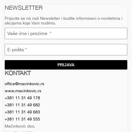
NEWSLETTER
Prijavite se na naš Newsletter i budite informisani o novitetima i
akcijama koje Vam nudimo.
PRIJAVA
KONTAKT
Macinkovic
Macinkovic
https://www.macinkovic.rs/wp-
d.o.o.
content/themes/macinkovic
office@macinkovic.rs
www.macinkovic.rs
+381 11 31 49 178
+381 11 31 49 682
+381 11 31 49 683
+381 11 31 49 555
Mačinković doo.