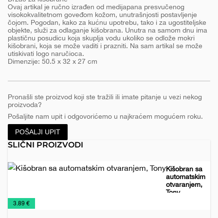
Ovaj artikal je ručno izrađen od medijapana presvučenog
visokokvalitetnom goveđom kožom, unutrašnjosti postavljenje
čojom. Pogodan, kako za kućnu upotrebu, tako i za ugostiteljske
objekte, služi za odlaganje kišobrana. Unutra na samom dnu ima
plastičnu posudicu koja skuplja vodu ukoliko se odlože mokri
kišobrani, koja se može vaditi i prazniti. Na sam artikal se može
utiskivati logo naručioca.
Dimenzije: 50.5 x 32 x 27 cm
Pronašli ste proizvod koji ste tražili ili imate pitanje u vezi nekog
proizvoda?
Pošaljite nam upit i odgovorićemo u najkraćem mogućem roku.
POŠALJI UPIT
SLIČNI PROIZVODI
Kišobran sa
automatskim
otvaranjem,
Tony
Kišobrani
€
3.89 €