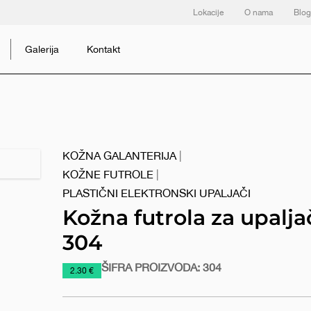
Lokacije
O nama
Blog
Galerija
Kontakt
KOŽNA GALANTERIJA
|
KOŽNE FUTROLE
|
PLASTIČNI ELEKTRONSKI UPALJAČI
Kožna futrola za upalja
304
ŠIFRA PROIZVODA:
304
https://www.macinkovic.rs/reklamni-
2.30 €
materijal/kozna-
futrola-