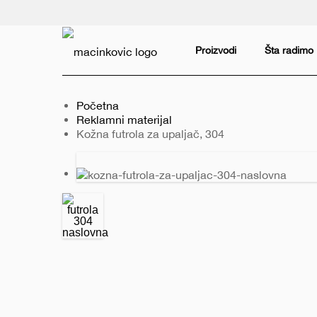
Serbian
Print
Proizvodi
Šta radimo
Početna
Reklamni materijal
Trenutno:
Kožna futrola za upaljač, 304
Prethodni
Sledeći
slajd
slajd