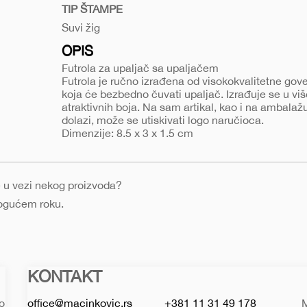
za-
TIP ŠTAMPE
upaljac-
Suvi žig
304
OPIS
Futrola za upaljač sa upaljačem
Futrola je ručno izrađena od visokokvalitetne go
koja će bezbedno čuvati upaljač. Izrađuje se u viš
atraktivnih boja. Na sam artikal, kao i na ambalažu
dolazi, može se utiskivati logo naručioca.
Dimenzije: 8.5 x 3 x 1.5 cm
nje u vezi nekog proizvoda?
mogućem roku.
KONTAKT
Macinkovic
Macinkovic
https://www.macinkovic.rs/wp-
d.o.o.
content/themes/macinkovic
 o
office@macinkovic.rs
+381 11 31 49 178
M