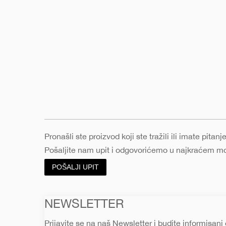
Pronašli ste proizvod koji ste tražili ili imate pita
Pošaljite nam upit i odgovorićemo u najkraćem 
POŠALJI UPIT
NEWSLETTER
Prijavite se na naš Newsletter i budite informisani