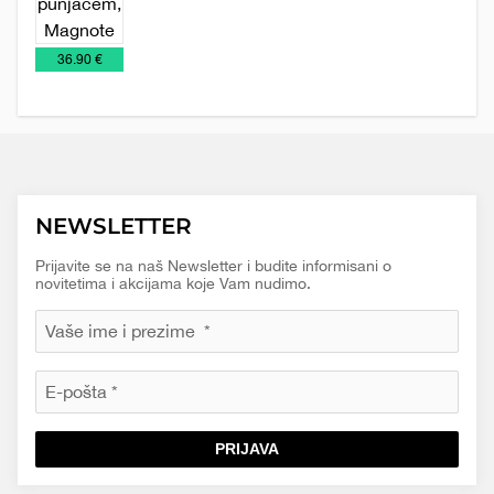
punjači
baterije
2026
€
36.90 €
NEWSLETTER
Prijavite se na naš Newsletter i budite informisani o
novitetima i akcijama koje Vam nudimo.
PRIJAVA