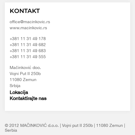
Macinkovic
Macinkovic
https://www.macinkovic.rs/wp-
KONTAKT
d.o.o.
content/themes/macinkovic
office@macinkovic.rs
www.macinkovic.rs
+381 11 31 49 178
+381 11 31 49 682
+381 11 31 49 683
+381 11 31 49 555
Mačinković doo.
Vojni Put II 250b
11080 Zemun
Srbija
Lokacija
Kontaktirajte nas
© 2012 MAČINKOVIĆ d.o.o. | Vojni put II 250b | 11080 Zemun |
Serbia