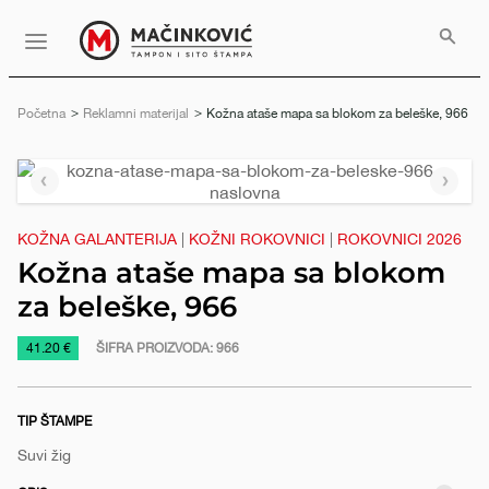
Serbian
Print
Menu
Početna
Reklamni materijal
Trenutno:
Kožna ataše mapa sa blokom za beleške, 966
Prethodni
Slede
slajd
slajd
KOŽNA GALANTERIJA
|
KOŽNI ROKOVNICI
|
ROKOVNICI 2026
Kožna ataše mapa sa blokom
za beleške, 966
https://www.macinkovic.rs/reklamni-
41.20 €
ŠIFRA PROIZVODA:
966
materijal/kozna-
atase-
TIP ŠTAMPE
mapa-
sa-
Suvi žig
blokom-