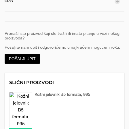
OPIS
za-
e
beleske-
966
Pronašli ste proizvod koji ste tražili ili imate pitanje u vezi nekog
proizvoda?
Pošaljite nam upit i odgovorićemo u najkraćem mogućem roku.
POŠALJI UPIT
SLIČNI PROIZVODI
Kožni jelovnik B5 formata, 995
Kožna
Kožni
galanterija
jelovnici