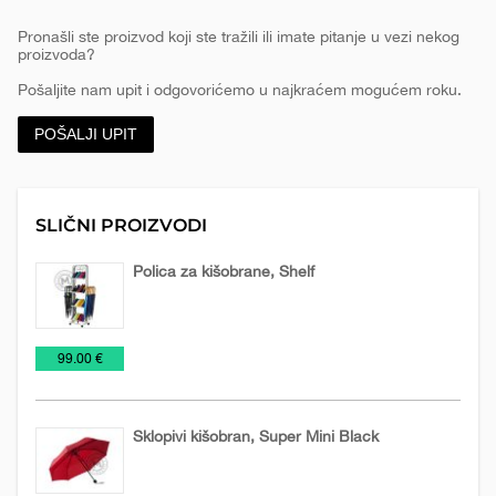
Pronašli ste proizvod koji ste tražili ili imate pitanje u vezi nekog
proizvoda?
Pošaljite nam upit i odgovorićemo u najkraćem mogućem roku.
POŠALJI UPIT
SLIČNI PROIZVODI
Polica za kišobrane, Shelf
Kišobrani
€
99.00 €
Sklopivi kišobran, Super Mini Black