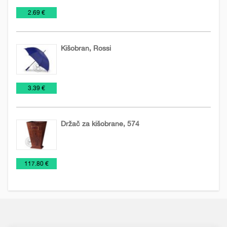
Kišobrani
€
2.69 €
Kišobran, Rossi
Kišobrani
€
3.39 €
Držač za kišobrane, 574
Kišobrani
€
117.80 €