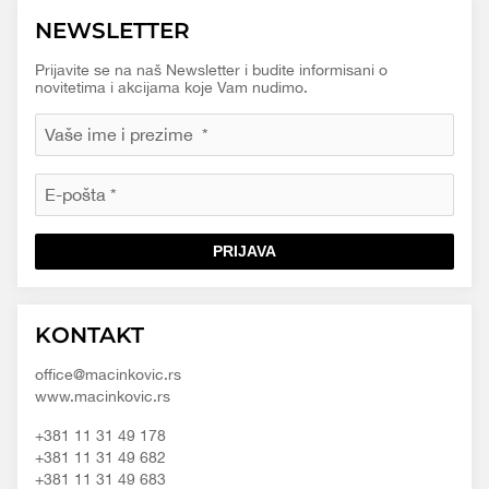
NEWSLETTER
Prijavite se na naš Newsletter i budite informisani o
novitetima i akcijama koje Vam nudimo.
PRIJAVA
Macinkovic
Macinkovic
https://www.macinkovic.rs/wp-
KONTAKT
d.o.o.
content/themes/macinkovic
office@macinkovic.rs
www.macinkovic.rs
+381 11 31 49 178
+381 11 31 49 682
+381 11 31 49 683