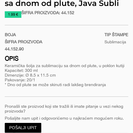
sa dnom od plute, Java Subli
ŠIFRA PROIZVODA:
44.152
https://www.macinkovic.rs/reklamni-
1.99 €
materijal/keramicka-
solja-
BOJA
TIP ŠTAMPE
za-
ŠIFRA PROIZVODA
Sublimacija
sublimaciju-
44.152.90
sa-
Bela
dnom-
OPIS
od-
Keramička šolja za sublimaciju sa dnom od plute, u poklon kutiji
Kapacitet: 300 ml
plute-
Dimenzije: Ø 8.5 x 11.5 cm
java-
Pakovanje: 20/1
* Dno od plute se može skinuti radi lakšeg brendiranja
subli
Pronašli ste proizvod koji ste tražili ili imate pitanje u vezi nekog
proizvoda?
Pošaljite nam upit i odgovorićemo u najkraćem mogućem roku.
POŠALJI UPIT