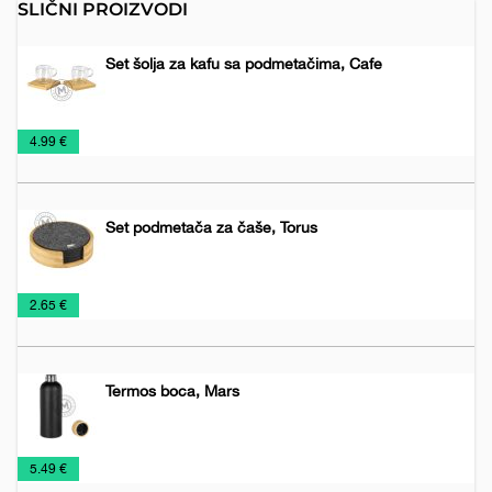
SLIČNI PROIZVODI
Set šolja za kafu sa podmetačima, Cafe
Šolje
Staklene
€
4.99 €
šolje
Set podmetača za čaše, Torus
Podmetači
Šolje
€
2.65 €
za
čaše
Termos boca, Mars
Šolje
Šolje
€
5.49 €
za