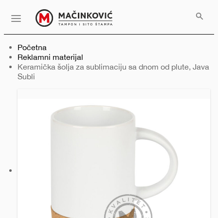
Serbian
Print
Menu
Početna
Reklamni materijal
Trenutno:
Keramička šolja za sublimaciju sa dnom od plute, Java
Subli
Prethodni
Sledeći
slajd
slajd