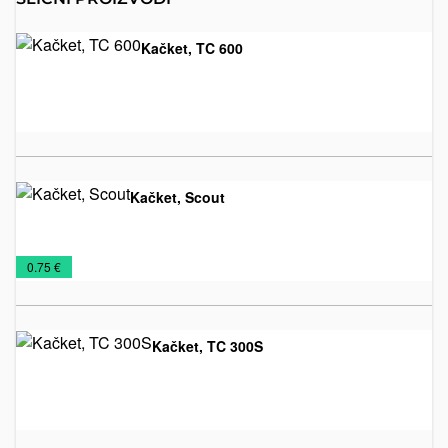
Kačket, TC 600
Kačketi
€
Kačket, Scout
Kačketi
€
0.75 €
Kačket, TC 300S
Kačketi
€