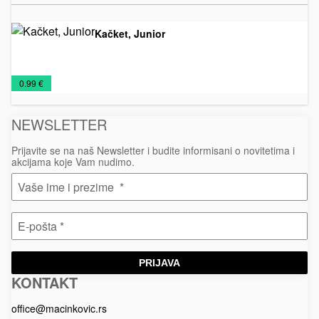
Kačket, Junior
Kačketi
€
0.99 €
NEWSLETTER
Prijavite se na naš Newsletter i budite informisani o novitetima i
akcijama koje Vam nudimo.
PRIJAVA
KONTAKT
Macinkovic
Macinkovic
https://www.macinkovic.rs/wp-
d.o.o.
content/themes/macinkovic
office@macinkovic.rs