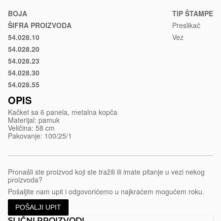
sa-
6-
BOJA
TIP ŠTAMPE
panela-
ŠIFRA PROIZVODA
Preslikač
athletic
54.028.10
Vez
Crna
54.028.20
Plava
54.028.23
Rojal
54.028.30
plava
Crvena
54.028.55
Maslinasto
zelena
OPIS
Kačket sa 6 panela, metalna kopča
Materijal: pamuk
Veličina: 58 cm
Pakovanje: 100/25/1
Pronašli ste proizvod koji ste tražili ili imate pitanje u vezi nekog
proizvoda?
Pošaljite nam upit i odgovorićemo u najkraćem mogućem roku.
POŠALJI UPIT
SLIČNI PROIZVODI