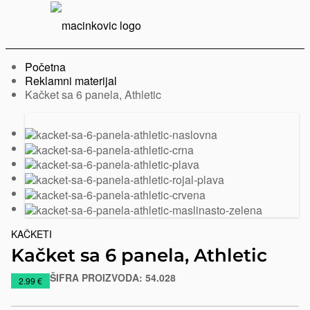
Serbian
Print
Menu
Početna
Reklamni materijal
Trenutno:
Kačket sa 6 panela, Athletic
Prethodni
Sledeći
slajd
slajd
KAČKETI
Kačket sa 6 panela, Athletic
ŠIFRA PROIZVODA:
54.028
https://www.macinkovic.rs/reklamni-
2.99 €
materijal/kacket-