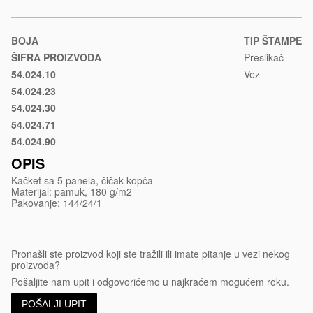
materijal/kacket-
sa-
5-
BOJA
TIP ŠTAMPE
panela-
ŠIFRA PROIZVODA
Preslikač
debbi-
54.024.10
Vez
Crna
organic
54.024.23
Rojal
54.024.30
plava
Crvena
54.024.71
Bež
54.024.90
Bela
OPIS
Kačket sa 5 panela, čičak kopča
Materijal: pamuk, 180 g/m2
Pakovanje: 144/24/1
Pronašli ste proizvod koji ste tražili ili imate pitanje u vezi nekog
proizvoda?
Pošaljite nam upit i odgovorićemo u najkraćem mogućem roku.
POŠALJI UPIT