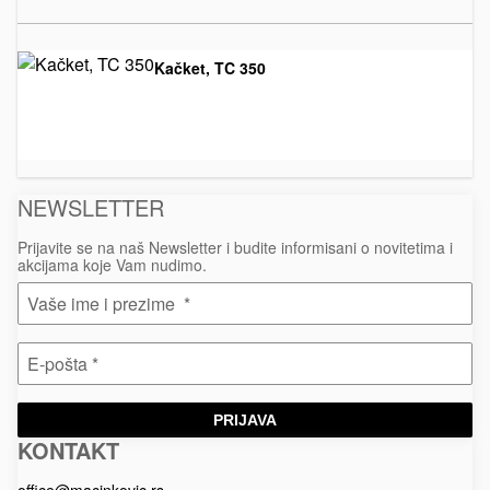
Kačket, TC 350
Kačketi
€
NEWSLETTER
Prijavite se na naš Newsletter i budite informisani o novitetima i
akcijama koje Vam nudimo.
PRIJAVA
KONTAKT
Macinkovic
Macinkovic
https://www.macinkovic.rs/wp-
d.o.o.
content/themes/macinkovic