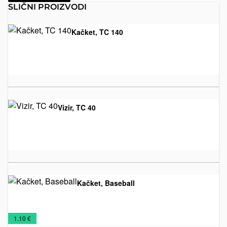
SLIČNI PROIZVODI
Kačket, TC 140
Kačketi
€
Vizir, TC 40
Viziri
€
Kačket, Baseball
Kačketi
€
1.10 €