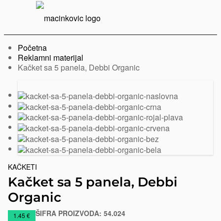
Serbian
Print
Menu
Početna
Reklamni materijal
Trenutno:
Kačket sa 5 panela, Debbi Organic
Prethodni
Sledeći
slajd
slajd
KAČKETI
Kačket sa 5 panela, Debbi
Organic
ŠIFRA PROIZVODA:
54.024
https://www.macinkovic.rs/reklamni-
1.45 €