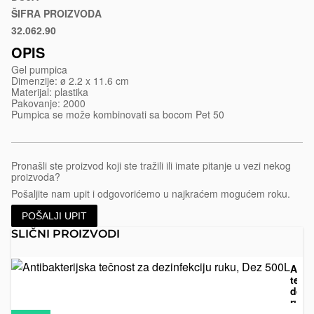
pump-
ŠIFRA PROIZVODA
20-
32.062.90
Bela
410-
OPIS
56
Gel pumpica
Dimenzije: ø 2.2 x 11.6 cm
Materijal: plastika
Pakovanje: 2000
Pumpica se može kombinovati sa bocom Pet 50
Pronašli ste proizvod koji ste tražili ili imate pitanje u vezi nekog
proizvoda?
Pošaljite nam upit i odgovorićemo u najkraćem mogućem roku.
POŠALJI UPIT
SLIČNI PROIZVODI
Anti
tečn
dezi
ruku
Sredstva
Zaštitne