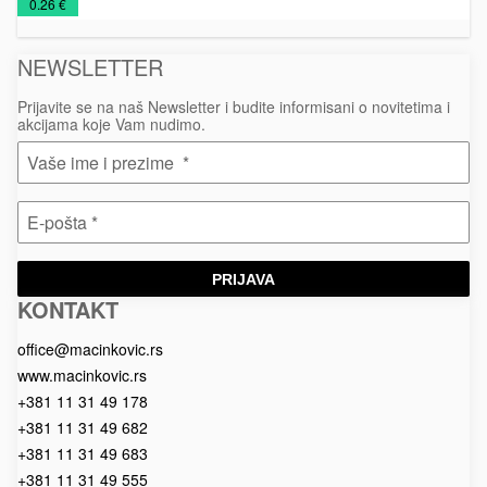
€
0.26 €
za
maske
dezinfekciju
NEWSLETTER
Prijavite se na naš Newsletter i budite informisani o novitetima i
akcijama koje Vam nudimo.
PRIJAVA
KONTAKT
Macinkovic
Macinkovic
https://www.macinkovic.rs/wp-
d.o.o.
content/themes/macinkovic
office@macinkovic.rs
www.macinkovic.rs
+381 11 31 49 178
+381 11 31 49 682
+381 11 31 49 683
+381 11 31 49 555