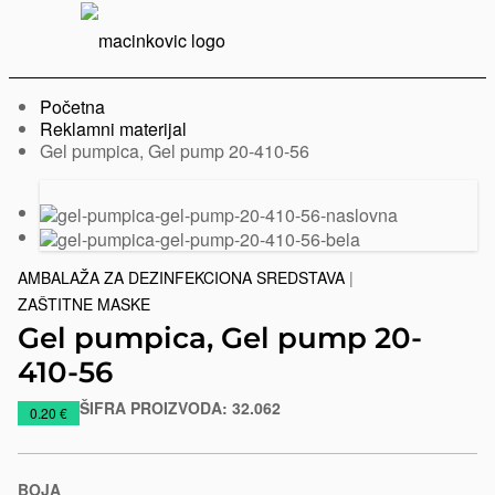
Serbian
Print
Menu
Početna
Reklamni materijal
Trenutno:
Gel pumpica, Gel pump 20-410-56
Prethodni
Sledeći
slajd
slajd
AMBALAŽA ZA DEZINFEKCIONA SREDSTAVA
|
ZAŠTITNE MASKE
Gel pumpica, Gel pump 20-
410-56
ŠIFRA PROIZVODA:
32.062
https://www.macinkovic.rs/reklamni-
0.20 €
materijal/gel-
pumpica-
gel-
BOJA