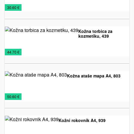
Kožna
Novčanici
€
30.60 €
galanterija
Kožna torbica za
kozmetiku, 439
Kožna
Torbe
€
44.70 €
galanterija
za
kozmetiku
Kožna ataše mapa A4, 803
Kožna
Kožni
Rokovnici
€
50.60 €
galanterija
rokovnici
2026
Kožni rokovnik A4, 939