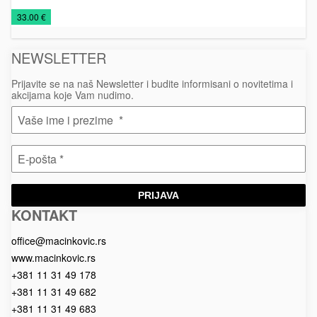
Kožna
Kožni
Rokovnici
€
33.00 €
galanterija
rokovnici
2026
NEWSLETTER
Prijavite se na naš Newsletter i budite informisani o novitetima i
akcijama koje Vam nudimo.
PRIJAVA
KONTAKT
Macinkovic
Macinkovic
https://www.macinkovic.rs/wp-
d.o.o.
content/themes/macinkovic
office@macinkovic.rs
www.macinkovic.rs
+381 11 31 49 178
+381 11 31 49 682
+381 11 31 49 683