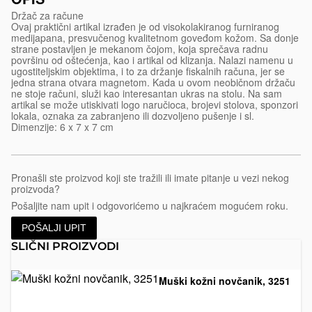
Držač za račune
Ovaj praktični artikal izrađen je od visokolakiranog furniranog
medijapana, presvučenog kvalitetnom goveđom kožom. Sa donje
strane postavljen je mekanom čojom, koja sprečava radnu
površinu od oštećenja, kao i artikal od klizanja. Nalazi namenu u
ugostiteljskim objektima, i to za držanje fiskalnih računa, jer se
jedna strana otvara magnetom. Kada u ovom neobičnom držaču
ne stoje računi, služi kao interesantan ukras na stolu. Na sam
artikal se može utiskivati logo naručioca, brojevi stolova, sponzori
lokala, oznaka za zabranjeno ili dozvoljeno pušenje i sl.
Dimenzije: 6 x 7 x 7 cm
Pronašli ste proizvod koji ste tražili ili imate pitanje u vezi nekog
proizvoda?
Pošaljite nam upit i odgovorićemo u najkraćem mogućem roku.
POŠALJI UPIT
SLIČNI PROIZVODI
Muški kožni novčanik, 3251