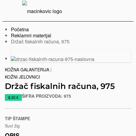
Serbian
Print
Menu
Početna
Reklamni materijal
Trenutno:
Držač fiskalnih računa, 975
Prethodni
Sledeći
slajd
slajd
KOŽNA GALANTERIJA
|
KOŽNI JELOVNICI
Držač fiskalnih računa, 975
ŠIFRA PROIZVODA:
975
https://www.macinkovic.rs/reklamni-
8.30 €
materijal/drzac-
fiskalnih-
racuna-
TIP ŠTAMPE
975
Suvi žig
OPIS