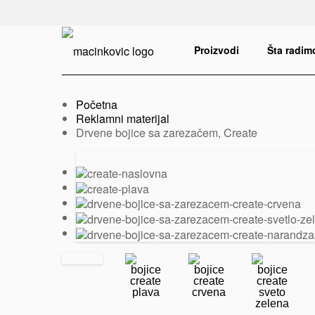
Serbian
Print
Proizvodi
Šta radim
Početna
Reklamni materijal
Trenutno:
Drvene bojice sa zarezačem, Create
Prethodni
Sledeći
slajd
slajd