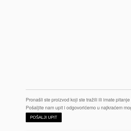
Pronašli ste proizvod koji ste tražili ili imate pitan
Pošaljite nam upit i odgovorićemo u najkraćem m
POŠALJI UPIT