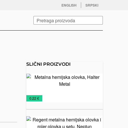
facebook
twitter
instagram
youtube
ENGLISH
SRPSKI
Pretraga
SLIČNI PROIZVODI
Metalna
hemijska
olovka,
Halter
Metalne
Olovke
€
0.22 €
Metal
olovke
Regent
metalna