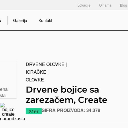
Lokacije
O nama
Blog
o
Galerija
Kontakt
DRVENE OLOVKE
|
IGRAČKE
|
OLOVKE
Drvene bojice sa
zarezačem, Create
ŠIFRA PROIZVODA:
34.378
https://www.macinkovic.rs/reklamni-
0.19 €
materijal/drvene-
bojice-