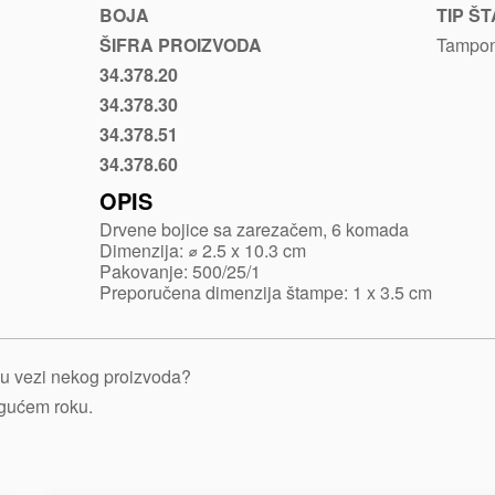
sa-
BOJA
TIP Š
zarezacem-
ŠIFRA PROIZVODA
Tampon
create
34.378.20
Plava
34.378.30
Crvena
34.378.51
Svetlo
zelena
34.378.60
Narandžasta
OPIS
Drvene bojice sa zarezačem, 6 komada
Dimenzija: ⌀ 2.5 x 10.3 cm
Pakovanje: 500/25/1
Preporučena dimenzija štampe: 1 x 3.5 cm
je u vezi nekog proizvoda?
ogućem roku.