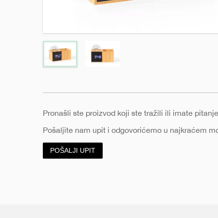
e
Pronašli ste proizvod koji ste tražili ili imate pita
Pošaljite nam upit i odgovorićemo u najkraćem 
POŠALJI UPIT