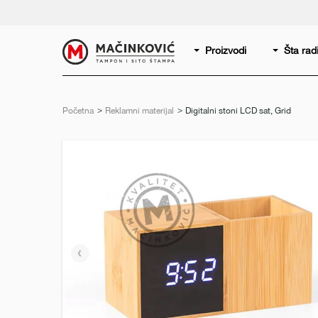
Serbian
Print
Proizvodi
Šta ra
Početna
Reklamni materijal
Trenutno:
Digitalni stoni LCD sat, Grid
Prethodni
slajd