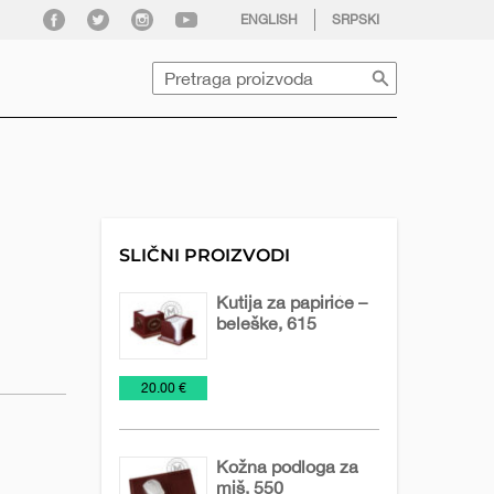
facebook
twitter
instagram
youtube
ENGLISH
SRPSKI
Pretraga
SLIČNI PROIZVODI
Kutija za papiriće –
beleške, 615
Držači
Kancelarija
Stoni
€
20.00 €
beleški
predmeti
Kožna podloga za
miš, 550