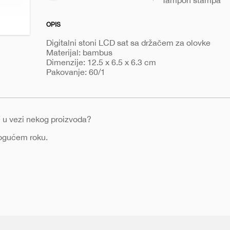
Tampon štampa
OPIS
Digitalni stoni LCD sat sa držačem za olovke
Materijal: bambus
Dimenzije: 12.5 x 6.5 x 6.3 cm
Pakovanje: 60/1
nje u vezi nekog proizvoda?
mogućem roku.