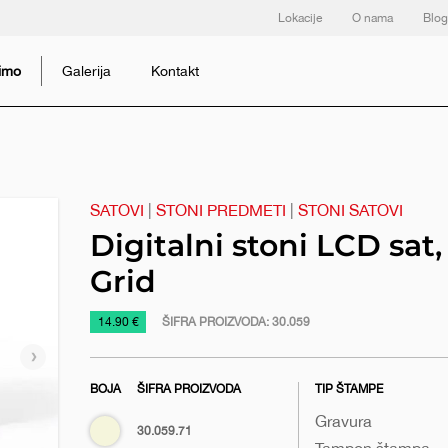
Lokacije
O nama
Blog
dimo
Galerija
Kontakt
SATOVI
|
STONI PREDMETI
|
STONI SATOVI
Digitalni stoni LCD sat,
Grid
https://www.macinkovic.rs/reklamni-
14.90 €
ŠIFRA PROIZVODA:
30.059
materijal/digitalni-
Sledeći
stoni-
slajd
BOJA
ŠIFRA PROIZVODA
TIP ŠTAMPE
lcd-
sat-
Gravura
Bež
30.059.71
grid