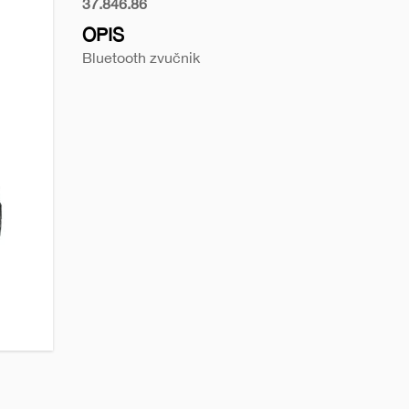
37.846.86
Gun
OPIS
Bluetooth zvučnik