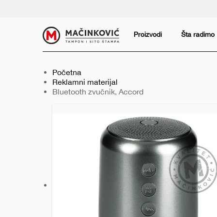
Serbian
Print
Proizvodi
Šta radimo
Početna
Reklamni materijal
Trenutno:
Bluetooth zvučnik, Accord
Prethodni
Sledeći
slajd
slajd