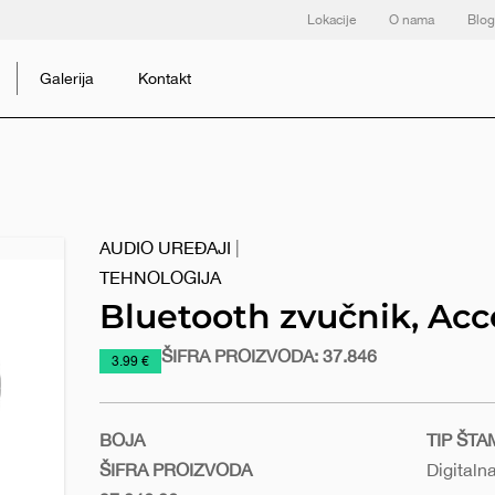
Lokacije
O nama
Blog
Galerija
Kontakt
AUDIO UREĐAJI
|
TEHNOLOGIJA
Bluetooth zvučnik, Acc
ŠIFRA PROIZVODA:
37.846
https://www.macinkovic.rs/reklamni-
3.99 €
materijal/bluetooth-
zvucnik-
accord
BOJA
TIP ŠT
ŠIFRA PROIZVODA
Digitaln