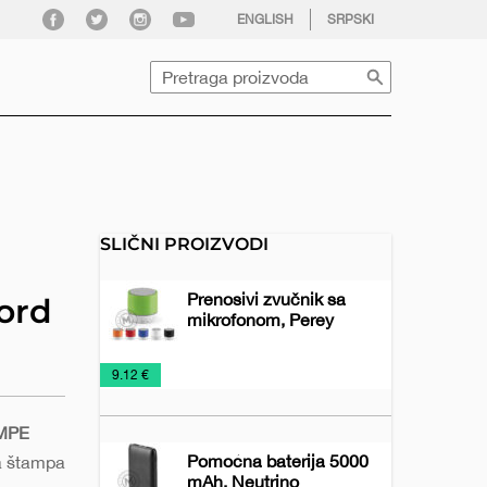
facebook
twitter
instagram
youtube
ENGLISH
SRPSKI
Pretraga
SLIČNI PROIZVODI
Prenosivi zvučnik sa
ord
mikrofonom, Perey
Audio
Promo
Tehnologija
€
9.12 €
uređaji
materijal
AMPE
Pomoćna baterija 5000
a štampa
mAh, Neutrino