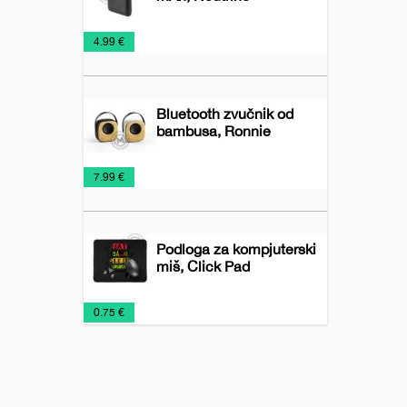
Pomoćne
Tehnologija
€
4.99 €
baterije
Bluetooth zvučnik od
bambusa, Ronnie
Audio
Promo
Tehnologija
€
7.99 €
uređaji
materijal
Podloga za kompjuterski
miš, Click Pad
Tehnička
Tehnologija
€
0.75 €
oprema