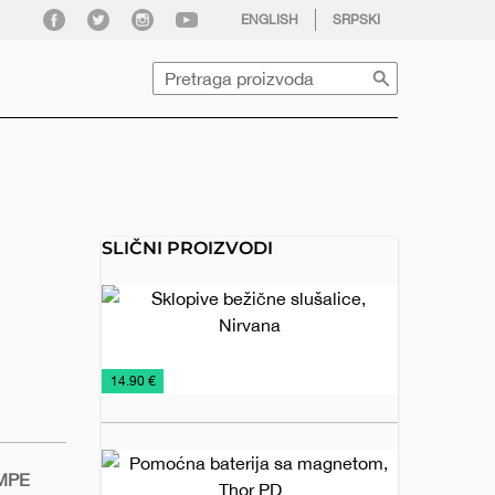
facebook
twitter
instagram
youtube
ENGLISH
SRPSKI
Pretraga
SLIČNI PROIZVODI
Sklopive
bežične
slušalice,
Nirvana
Audio
Tehnička
Tehnologija
€
14.90 €
uređaji
oprema
Pomoćna
AMPE
baterija sa