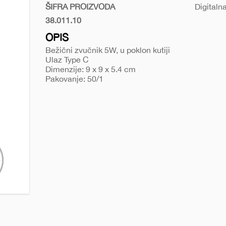
samba
ŠIFRA PROIZVODA
Digitaln
38.011.10
Crna
OPIS
Bežični zvučnik 5W, u poklon kutiji
Ulaz Type C
Dimenzije: 9 x 9 x 5.4 cm
Pakovanje: 50/1