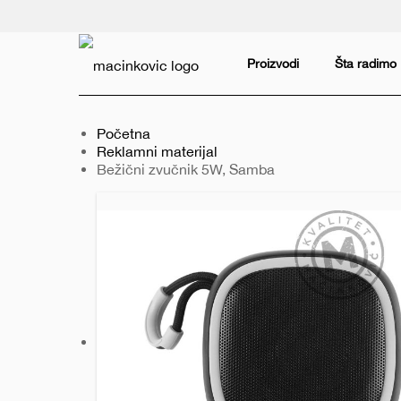
Serbian
Print
Proizvodi
Šta radimo
Početna
Reklamni materijal
Trenutno:
Bežični zvučnik 5W, Samba
Prethodni
Sledeći
slajd
slajd