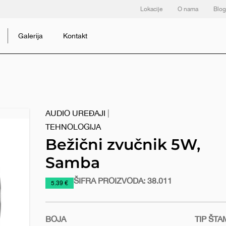
Lokacije
O nama
Blog
Galerija
Kontakt
AUDIO UREĐAJI
|
TEHNOLOGIJA
Bežični zvučnik 5W,
Samba
ŠIFRA PROIZVODA:
38.011
https://www.macinkovic.rs/reklamni-
5.39 €
materijal/bezicni-
zvucnik-
5w-
BOJA
TIP ŠT