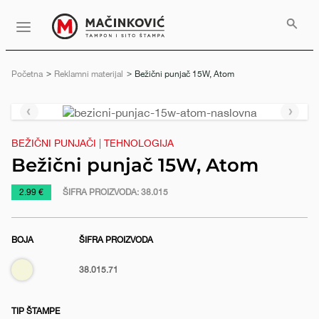
Serbian
Print
Menu
Početna
Reklamni materijal
Trenutno:
Bežični punjač 15W, Atom
Prethodni
Slede
slajd
slajd
BEŽIČNI PUNJAČI
|
TEHNOLOGIJA
Bežični punjač 15W, Atom
https://www.macinkovic.rs/reklamni-
2.99 €
ŠIFRA PROIZVODA:
38.015
materijal/bezicni-
punjac-
BOJA
ŠIFRA PROIZVODA
15w-
atom
Bež
38.015.71
TIP ŠTAMPE