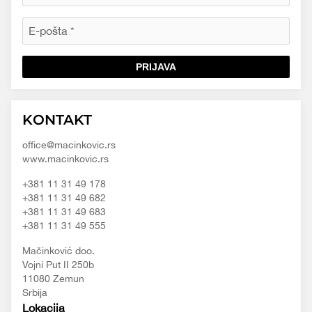
PRIJAVA
Macinkovic
Macinkovic
https://www.macinkovic.rs/wp-
KONTAKT
d.o.o.
content/themes/macinkovic
office@macinkovic.rs
www.macinkovic.rs
+381 11 31 49 178
+381 11 31 49 682
+381 11 31 49 683
+381 11 31 49 555
Mačinković doo.
Vojni Put II 250b
11080 Zemun
Srbija
Lokacija