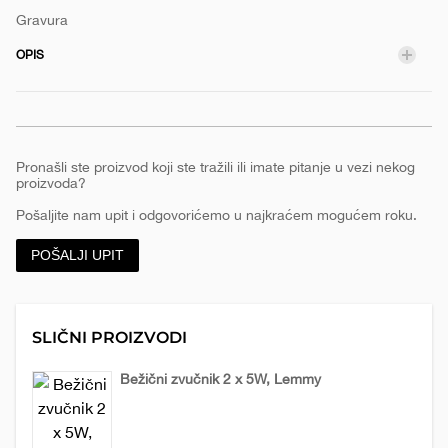
Gravura
e
OPIS
Pronašli ste proizvod koji ste tražili ili imate pitanje u vezi nekog
proizvoda?
Pošaljite nam upit i odgovorićemo u najkraćem mogućem roku.
POŠALJI UPIT
SLIČNI PROIZVODI
Bežični zvučnik 2 x 5W, Lemmy
Audio
Tehnologija