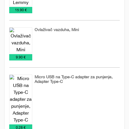
uređaji
€
15.90 €
Ovlaživač vazduha, Mini
Izdvajamo
Promo
Tehnička
Tehnologija
iz
materijal
oprema
€
9.90 €
ponude
Micro USB na Type-C adapter za punjenje,
Adapter Type-C
Tehnička
Tehnologija
oprema
€
0.28 €