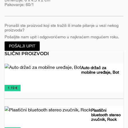
Dimenzije: 6 x 4.5 x 2 cm
Pakovanje: 60/1
Pronašli ste proizvod koji ste tražili ili imate pitanje u vezi nekog
proizvoda?
Pošaljite nam upit i odgovorićemo u najkraćem mogućem roku.
POŠALJI UPIT
SLIČNI PROIZVODI
Auto držač za
mobilne uređaje, Bot
Tehnička
Tehnologija
€
1.19 €
oprema
Plastični
bluetooth stereo
zvučnik, Rock
Audio
Promo
Tehnologija