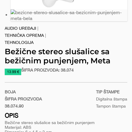
AUDIO UREĐAJI
|
TEHNIČKA OPREMA
|
TEHNOLOGIJA
Bežične stereo slušalice sa
bežičnim punjenjem, Meta
ŠIFRA PROIZVODA:
38.074
https://www.macinkovic.rs/reklamni-
13.99 €
materijal/bezicne-
stereo-
BOJA
TIP ŠTAMPE
slusalice-
ŠIFRA PROIZVODA
Digitalna štampa
sa-
38.074.90
Tampon štampa
bezicnim-
Bela
punjenjem-
OPIS
meta
Bežične stereo slušalice sa bežičnim punjenjem
Materijal: ABS