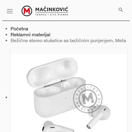
Serbian
Print
Menu
Početna
Reklamni materijal
Trenutno:
Bežične stereo slušalice sa bežičnim punjenjem, Meta
Prethodni
Sledeći
slajd
slajd