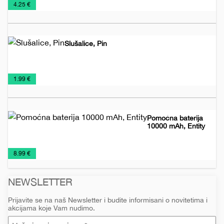
€
4.25 €
uređaji
materijal
Slušalice, Pin
Audio
Tehnologija
€
1.99 €
uređaji
Pomoćna baterija
10000 mAh, Entity
Pomoćne
Tehnologija
€
8.99 €
baterije
NEWSLETTER
Prijavite se na naš Newsletter i budite informisani o novitetima i
akcijama koje Vam nudimo.