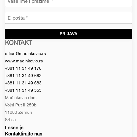
PRIJAVA
KONTAKT
Macinkovic
Macinkovic
https://www.macinkovic.rs/wp-
d.o.o.
content/themes/macinkovic
office@macinkovic.rs
www.macinkovic.rs
+381 11 31 49 178
+381 11 31 49 682
+381 11 31 49 683
+381 11 31 49 555
Mačinković doo.
Vojni Put II 250b
11080 Zemun
Srbija
Lokacija
Kontaktirajte nas