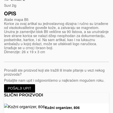
blokom-
Suvi žig
za-
OPIS
beleske-
Ataše mapa B5
b5-
Korice za ovaj artikal su jednostavnog dizajna i ručno su izrađene
od visokokvalitetne goveđe kože, a zatvaraju se magnetom.
965
Unutra je zamenljivi blok B5 veličine sa 90 listova, a sa unutrašnje
leve strane korica se nalazi džep neophodan za dokumentaciju,
podsetnike, kartice, i sl. Na sam artikal, kao i na luksuznu
ambalažu u kojoj dolazi, može se utiskivati logo naručioca.
Izrađuje se u crnoj i braon boji.
Dimenzije: 26 x 19 x 3 cm
Pronašli ste proizvod koji ste tražili ili imate pitanje u vezi nekog
proizvoda?
Pošaljite nam upit i odgovorićemo u najkraćem mogućem roku.
POŠALJI UPIT
SLIČNI PROIZVODI
Kožni organizer, 806