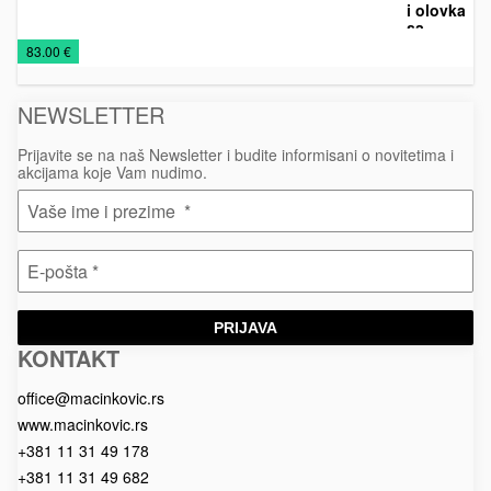
i olovka
sa
Kožna
Kožni
Rokovnici
motivom
€
83.00 €
SRBIJA,
galanterija
rokovnici
2026
586A
NEWSLETTER
Prijavite se na naš Newsletter i budite informisani o novitetima i
akcijama koje Vam nudimo.
PRIJAVA
KONTAKT
Macinkovic
Macinkovic
https://www.macinkovic.rs/wp-
d.o.o.
content/themes/macinkovic
office@macinkovic.rs
www.macinkovic.rs
+381 11 31 49 178
+381 11 31 49 682