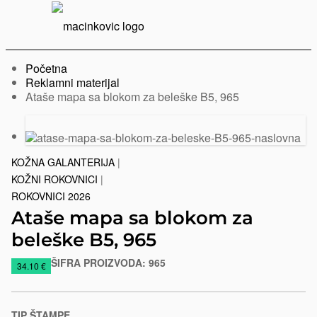
Serbian
Print
Menu
Početna
Reklamni materijal
Trenutno:
Ataše mapa sa blokom za beleške B5, 965
Prethodni
Sledeći
slajd
slajd
KOŽNA GALANTERIJA
|
KOŽNI ROKOVNICI
|
ROKOVNICI 2026
Ataše mapa sa blokom za
beleške B5, 965
ŠIFRA PROIZVODA:
965
https://www.macinkovic.rs/reklamni-
34.10 €
materijal/atase-
mapa-
sa-
TIP ŠTAMPE