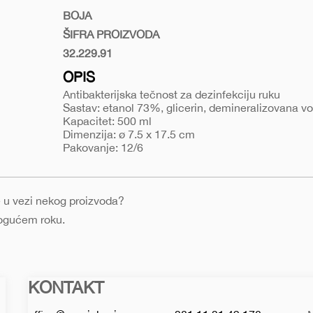
za-
BOJA
dezinfekciju-
ŠIFRA PROIZVODA
ruku-
32.229.91
Transparentna
dez-
OPIS
500l
Antibakterijska tečnost za dezinfekciju ruku
Sastav: etanol 73%, glicerin, demineralizovana v
Kapacitet: 500 ml
Dimenzija: ø 7.5 x 17.5 cm
Pakovanje: 12/6
nje u vezi nekog proizvoda?
mogućem roku.
KONTAKT
Macinkovic
Macinkovic
https://www.macinkovic.rs/wp-
d.o.o.
content/themes/macinkovic