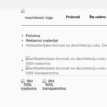
Serbian
Print
Proizvodi
Šta radimo
Početna
Reklamni materijal
Trenutno:
Antibakterijska tečnost za dezinfekciju ruku, D
Prethodni
Sledeći
slajd
slajd