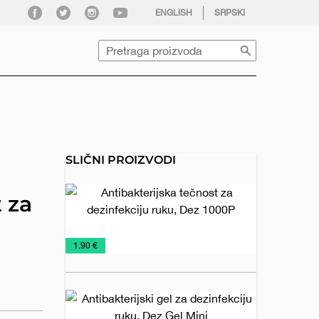
facebook
twitter
instagram
youtube
ENGLISH
SRPSKI
Pretraga
SLIČNI PROIZVODI
Antibakterij
 za
tečnost za
dezinfekciju
ruku, Dez
Sredstva
Zaštitne
€
1.90 €
1000P
za
maske
dezinfekciju
Antibakterijs
gel za