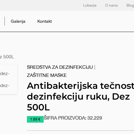
Lokacije
O nama
Blog
Galerija
Kontakt
ez 500L
SREDSTVA ZA DEZINFEKCIJU
|
ZAŠTITNE MASKE
Antibakterijska tečnost
dezinfekciju ruku, Dez
500L
ŠIFRA PROIZVODA:
32.229
https://www.macinkovic.rs/reklamni-
1.69 €
materijal/antibakterijska-
tecnost-