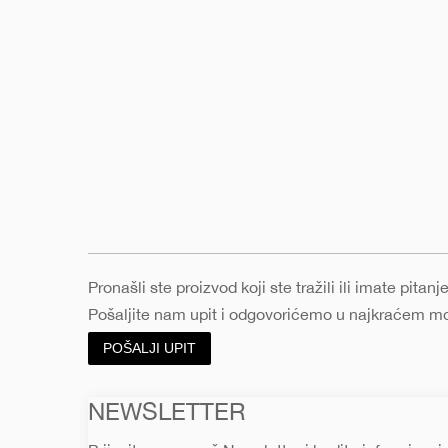
Pronašli ste proizvod koji ste tražili ili imate pita
Pošaljite nam upit i odgovorićemo u najkraćem 
POŠALJI UPIT
NEWSLETTER