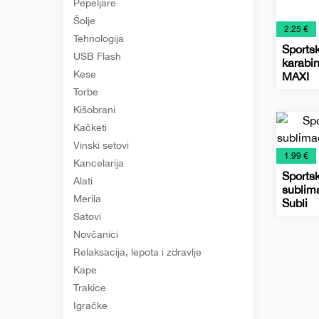
Pepeljare
Šolje
€
2.25 €
Tehnologija
Sports
USB Flash
karabi
Kese
MAXI
Metaln
Promo
Relaksa
Šolje
Torbe
sports
materij
lepota
za
Kišobrani
boce
i
putova
Kačketi
zdravlj
Vinski setovi
€
1.99 €
Kancelarija
Sportsk
Alati
sublim
Merila
Subli
Satovi
Metaln
Promo
Relaksa
Šolje
Novčanici
sports
materij
lepota
za
Relaksacija, lepota i zdravlje
boce
i
putova
zdravlj
Kape
Trakice
Igračke