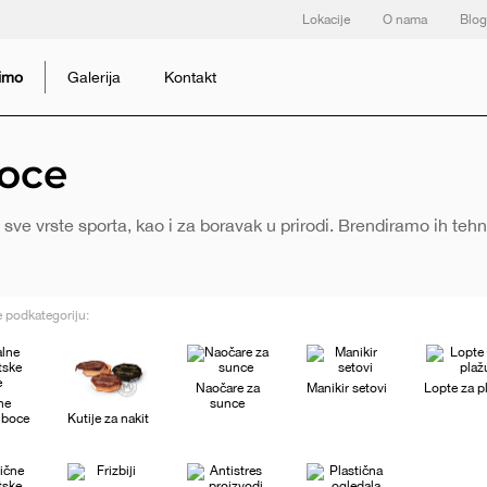
Lokacije
O nama
Blog
dimo
Galerija
Kontakt
boce
e vrste sporta, kao i za boravak u prirodi. Brendiramo ih tehn
 podkategoriju:
Naočare za
Manikir setovi
Lopte za p
ne
sunce
 boce
Kutije za nakit