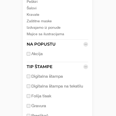
Peškiri
Šalovi
Kravate
Zaštitne maske
Izdvajamo iz ponude
Majice sa ilustracijama
NA POPUSTU
Akcija
TIP ŠTAMPE
Digitalna štampa
Digitalna štampa na tekstilu
Folija tisak
Gravura
Preslikač