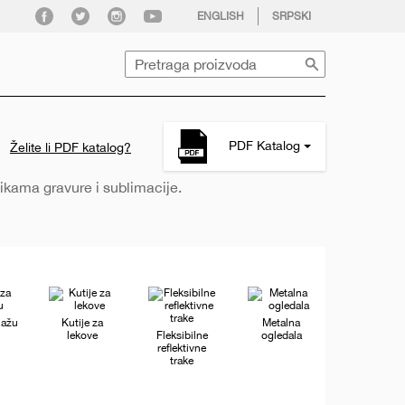
facebook
twitter
instagram
youtube
ENGLISH
SRPSKI
Pretraga
pdf
PDF Katalog
Želite li PDF katalog?
file
icon
ikama gravure i sublimacije.
lažu
Kutije za
Metalna
lekove
Fleksibilne
ogledala
reflektivne
trake