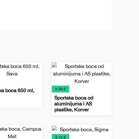
€
5.38 €
ka boca 650 ml,
Sportska boca od
aluminijuma i AS
ne
acija,
plastike, Korver
ke
Metalne
Promo
Relaksacija,
DI
nja
sportske
materijal
lepota
e
boce
i
€
3.75 €
zdravlje