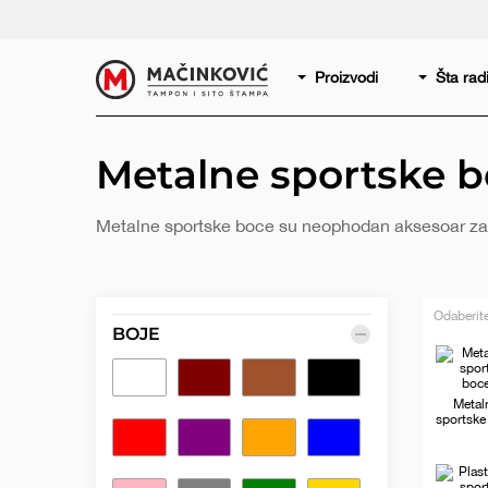
Serbian
Print
Proizvodi
Šta ra
Metalne sportske 
Metalne sportske boce su neophodan aksesoar za sv
Odaberite
BOJE
Bela
Bordo
Braon
Crna
Metal
sportske
Crvena
Ljubičasta
Narandžasta
Plava