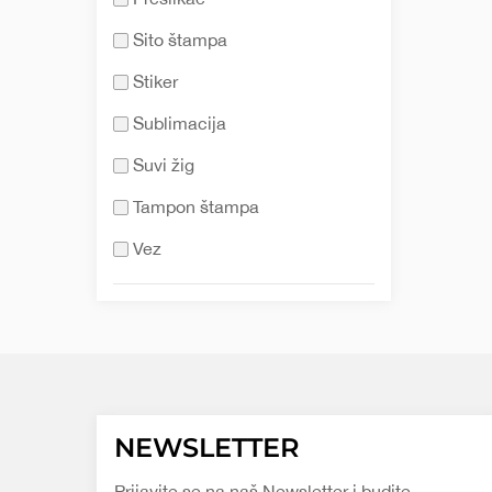
Sito štampa
Stiker
Sublimacija
Suvi žig
Tampon štampa
Vez
NEWSLETTER
Prijavite se na naš Newsletter i budite