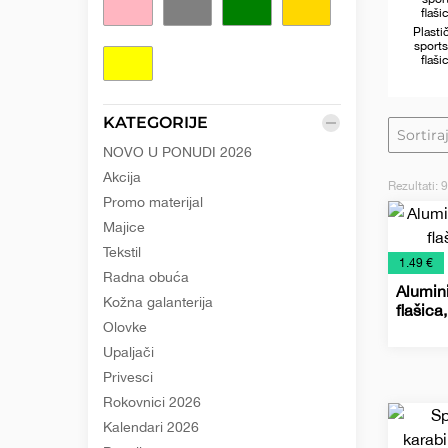
Roze
Siva
Zelena
Zlatna
Plasti
e
sport
žuta
flaši
KATEGORIJE
NOVO U PONUDI 2026
Akcija
Rezultati:
9
Promo materijal
Majice
Tekstil
€
1.49 €
Radna obuća
Alumin
Kožna galanterija
flašic
Olovke
Metaln
Promo
Relaksa
Šolje
Upaljači
sports
materij
lepota
za
Privesci
boce
i
putova
Rokovnici 2026
zdravlj
Kalendari 2026