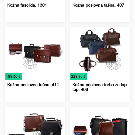
Kožna fascikla, 1301
Kožna poslovna tašna, 407
Kožna
Kožne
Kožni
Poslovni
Rokovnici
Kožna
Kožne
Torbe
galanterija
poslovne
rokovnici
setovi
2026
galanterija
poslovne
torbe
torbe
€
€
188.50 €
223.80 €
Kožna poslovna tašna, 411
Kožna poslovna torba za lap
top, 409
Kožna
Kožne
Torbe
Kožna
Kožne
Torbe
galanterija
poslovne
galanterija
poslovne
torbe
torbe