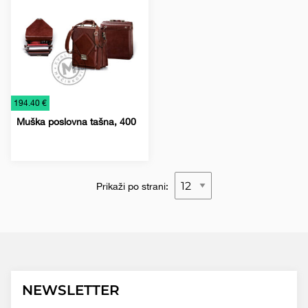
torbe
torbe
€
194.40 €
Muška poslovna tašna, 400
Kožna
Kožne
Torbe
galanterija
poslovne
Prikaži po strani:
torbe
NEWSLETTER