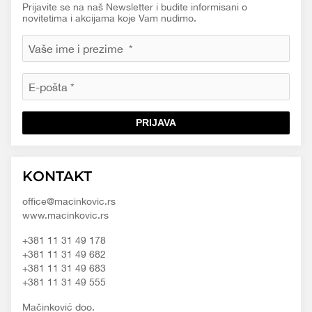
Prijavite se na naš Newsletter i budite informisani o
novitetima i akcijama koje Vam nudimo.
PRIJAVA
Macinkovic
Macinkovic
https://www.macinkovic.rs/wp-
KONTAKT
d.o.o.
content/themes/macinkovic
office@macinkovic.rs
www.macinkovic.rs
+381 11 31 49 178
+381 11 31 49 682
+381 11 31 49 683
+381 11 31 49 555
Mačinković doo.