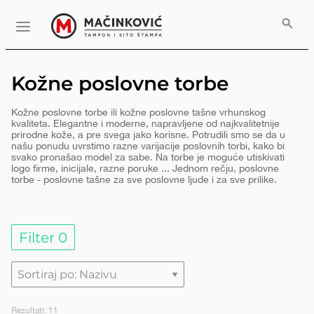
Serbian
Print
Menu
Kožne poslovne torbe
Kožne poslovne torbe ili kožne poslovne tašne vrhunskog
kvaliteta. Elegantne i moderne, napravljene od najkvalitetnije
prirodne kože, a pre svega jako korisne. Potrudili smo se da u
našu ponudu uvrstimo razne varijacije poslovnih torbi, kako bi
svako pronašao model za sabe. Na torbe je moguće utiskivati
logo firme, inicijale, razne poruke ... Jednom rečju, poslovne
torbe - poslovne tašne za sve poslovne ljude i za sve prilike.
Filter
0
Rezultati:
11