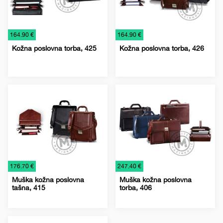
€
€
164.90 €
164.90 €
Kožna poslovna torba, 425
Kožna poslovna torba, 426
Kožna
Kožne
Torbe
Kožna
Kožne
Torbe
galanterija
poslovne
galanterija
poslovne
torbe
torbe
€
€
176.70 €
247.40 €
Muška kožna poslovna
Muška kožna poslovna
tašna, 415
torba, 406
Kožna
Kožne
Torbe
Kožna
Kožne
Torbe
galanterija
poslovne
galanterija
poslovne